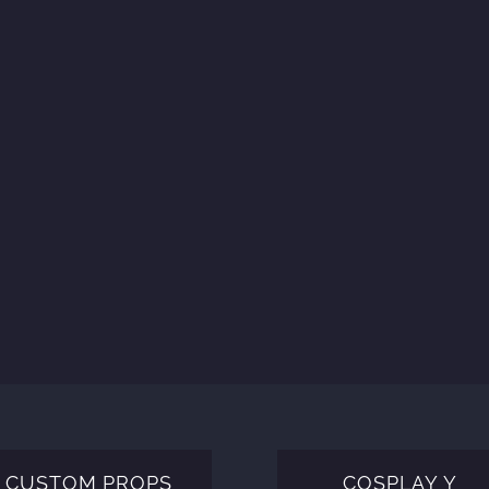
o sueños: apasionado por convertir mundos vi
realidad y brindar una experiencia inolvidable.
IR A LA TIENDA
SABER MÁS
CUSTOM PROPS
COSPLAY Y