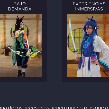
BAJO
EXPERIENCIAS
DEMANDA
INMERSIVAS
cosplayer:
cosplayer: @anjukuncos
@akagami_Soul
ría de los accesorios tienen mucho más que of