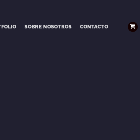
TFOLIO
SOBRE NOSOTROS
CONTACTO
DISEÑANDO CON PASIÓN
VASTOS PROP