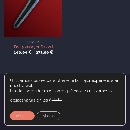
BERSEK
Dragonslayer Sword
Rango
100,00
€
-
275,00
€
de
precios:
desde
100,00 €
hasta
275,00 €
Utilizamos cookies para ofrecerte la mejor experiencia en
PayPal
Stripe
nuestra web.
Puedes aprender más sobre qué cookies utilizamos o
INICIO
CONTACTO
POLÍTICA DE COOKIES
ajustes
desactivarlas en los
.
POLÍTICA DE PRIVACIDAD
POLÍTICA DE DEVOLUCIONES Y REEMBOLSOS
AVISO LEGAL
Copyright 2026 ©
ElVastos
Aceptar
Ajustes