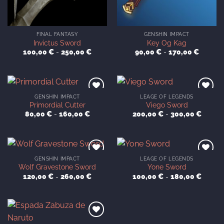
FINAL FANTASY
GENSHIN IMPACT
Invictus Sword
Key Og Kag
Rango
Rango
100,00
€
-
250,00
€
90,00
€
-
170,00
€
de
de
precios:
precios:
desde
desde
100,00 €
90,00 
hasta
hasta
250,00 €
170,00 
GENSHIN IMPACT
LEAGE OF LEGENDS
Primordial Cutter
Viego Sword
Rango
Rango
80,00
€
-
160,00
€
200,00
€
-
300,00
€
de
de
precios:
precios
desde
desde
80,00 €
200,00
hasta
hasta
160,00 €
300,00
GENSHIN IMPACT
LEAGE OF LEGENDS
Wolf Gravestone Sword
Yone Sword
Rango
Rango
120,00
€
-
260,00
€
100,00
€
-
180,00
€
de
de
precios:
precios
desde
desde
120,00 €
100,00
hasta
hasta
260,00 €
180,00