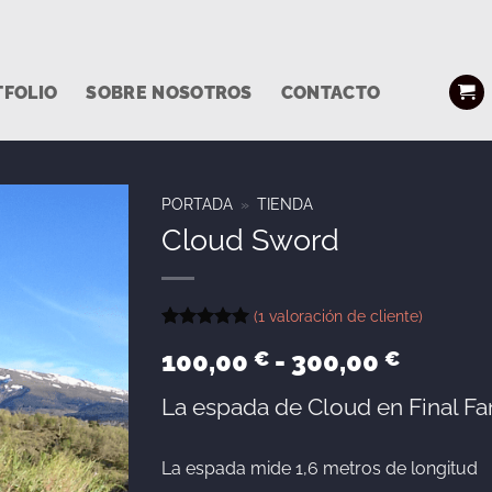
TFOLIO
SOBRE NOSOTROS
CONTACTO
PORTADA
»
TIENDA
Cloud Sword
(
1
valoración de cliente)
Valorado
1
Rango
100,00
-
300,00
€
€
con
5
de 5
en base a
de
valoración
La espada de Cloud en Final Fan
precios
de un
cliente
desde
100,00
La espada mide 1,6 metros de longitud