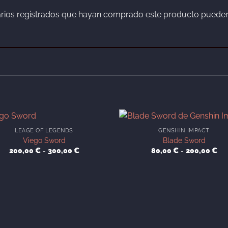
arios registrados que hayan comprado este producto pueden
LEAGE OF LEGENDS
GENSHIN IMPACT
Viego Sword
Blade Sword
Rango
Ra
200,00
€
-
300,00
€
80,00
€
-
200,00
€
de
de
precios:
pre
desde
de
200,00 €
80
hasta
has
300,00 €
20