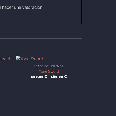
 hacer una valoración.
LEAGE OF LEGENDS
GENS
Yone Sword
Wolf Gra
ngo
Rango
100,00
€
-
180,00
€
120,00
de
cios:
precios:
sde
desde
,00 €
100,00 €
ta
hasta
0,00 €
180,00 €