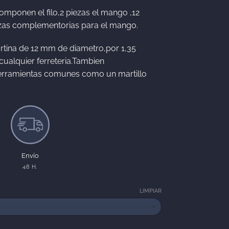
 €
omponen el filo,2 piezas el mango ,12
iezas complementorias para el mango.
ortina de 12 mm de diametro,por 1,35
ualquier ferreteria.Tambien
e herramientas comunes como un martillo
Envío
48 H.
LIMPIAR