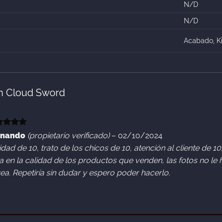
N/D
N/D
Acabado, Ki
en
Cloud Sword
orado
rnando
(propietario verificado)
–
02/10/2024
n
5
de 5
idad de 10, trato de los chicos de 10, atención al cliente de 1
a en la calidad de los productos que venden, las fotos no le 
vea. Repetiría sin dudar y espero poder hacerlo.