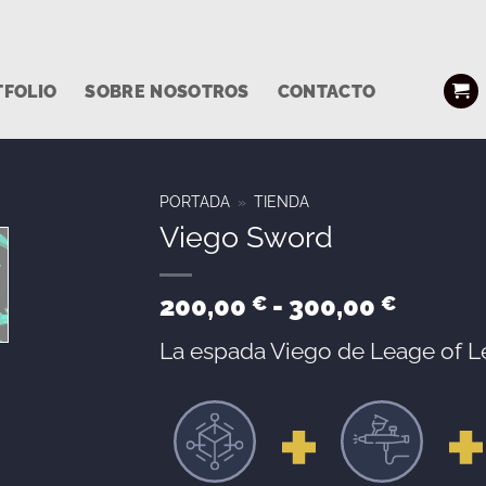
TFOLIO
SOBRE NOSOTROS
CONTACTO
PORTADA
»
TIENDA
Viego Sword
Rango
200,00
-
300,00
€
€
de
La espada Viego de Leage of 
precios
desde
200,00
hasta
300,00