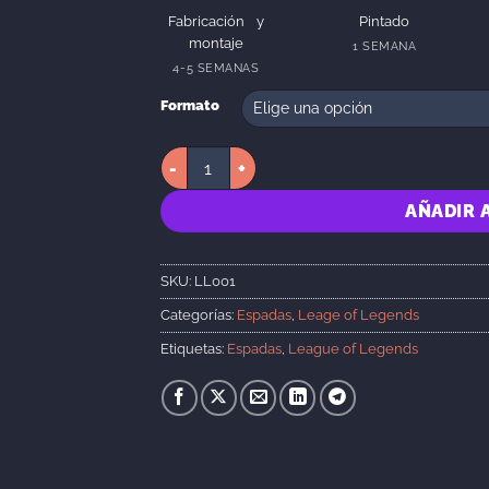
Fabricación y
Pintado
montaje
1 SEMANA
4-5 SEMANAS
Formato
Viego Sword cantidad
AÑADIR 
SKU:
LL001
Categorías:
Espadas
,
Leage of Legends
Etiquetas:
Espadas
,
League of Legends